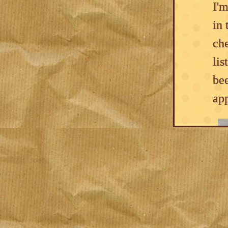
I'm
in 
che
lis
bee
app