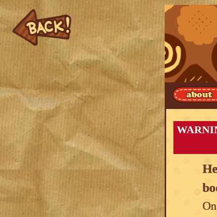
WARNI
He
bo
On 